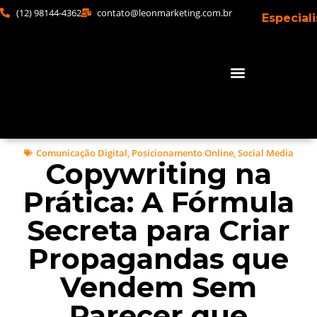
(12) 98144-4362
contato@leonmarketing.com.br
Especial
Comunicação Digital
,
Posicionamento Online
,
Social Media
Copywriting na
Prática: A Fórmula
Secreta para Criar
Propagandas que
Vendem Sem
Parecer que