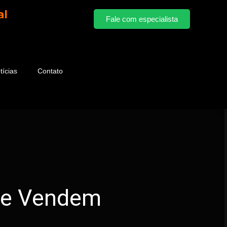
al
Fale com especialista
tícias
Contato
que Vendem