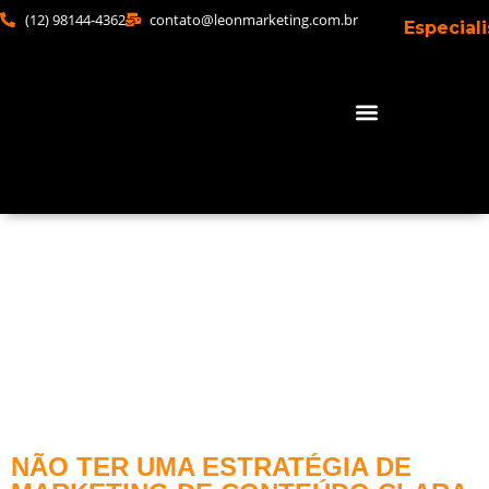
(12) 98144-4362
contato@leonmarketing.com.br
Especial
NÃO TER UMA ESTRATÉGIA DE