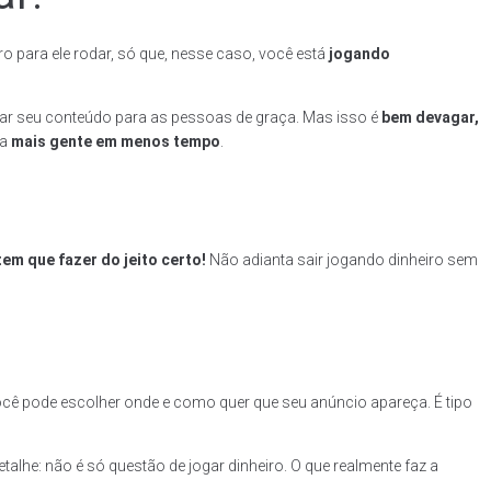
o para ele rodar, só que, nesse caso, você está
jogando
trar seu conteúdo para as pessoas de graça. Mas isso é
bem devagar,
ra
mais gente em menos tempo
.
tem que fazer do jeito certo!
Não adianta sair jogando dinheiro sem
Você pode escolher onde e como quer que seu anúncio apareça. É tipo
detalhe: não é só questão de jogar dinheiro. O que realmente faz a