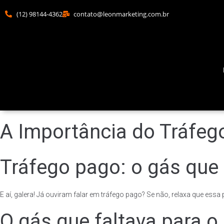
(12) 98144-4362
contato@leonmarketing.com.br
A Importância do Tráfe
Tráfego pago: o gás que 
E aí, galera! Já ouviram falar em tráfego pago? Se não, relaxa que ess
O gás que faltava para o