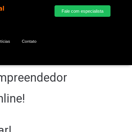
al
Fale com especialista
tícias
Contato
Empreendedor
line!
ar!