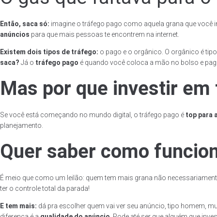
Então, saca só:
imagine o tráfego pago como aquela grana que você i
anúncios
para que mais pessoas te encontrem na internet.
Existem dois tipos de tráfego:
o pago e o orgânico. O orgânico é tip
saca?
Já o
tráfego pago
é quando você coloca a mão no bolso e pag
Mas por que investir em
Se você está começando no mundo digital, o tráfego pago é
top para 
planejamento.
Quer saber como funcio
É meio que como um leilão: quem tem mais grana não necessariament
ter o controle total da parada!
E tem mais:
dá pra escolher quem vai ver seu anúncio, tipo homem, mulh
diferença é a
qualidade do anúncio
. Pode até ser que alguém que inves