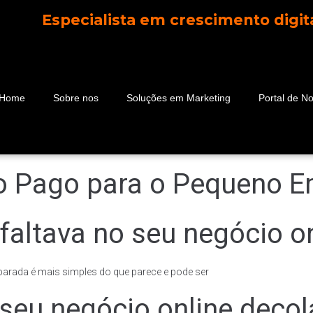
Especialista em crescimento digit
Home
Sobre nos
Soluções em Marketing
Portal de No
go Pago para o Pequeno 
faltava no seu negócio on
a parada é mais simples do que parece e pode ser
 seu negócio online decol