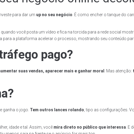
nveste para dar um
up no seu negócio
. É como encher o tanque do carr
o quando você posta um vídeo e fica na torcida para a rede social mos
a para a plataforma acelerar o processo, mostrando seu conteúdo pa
 tráfego pago?
aumentar suas vendas, aparecer mais e ganhar moral
. Mas atenção:
na?
e ganha o jogo.
Tem outros lances rolando
, tipo as configurações. 
er, idade e tal. Assim, você
mira direto no público que interessa
. E 
tiu menos saia na frente se o anúncio for mais top.